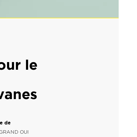
our le
avanes
e de
un GRAND OUI