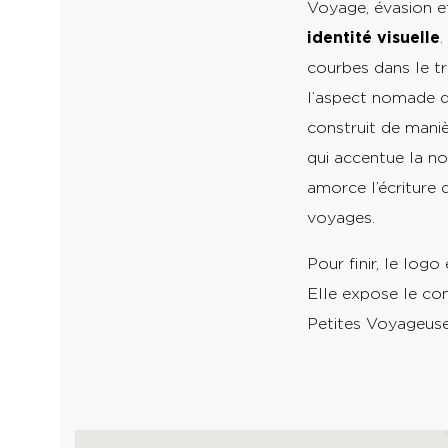
Voyage, évasion et
identité visuelle
.
courbes dans le t
l’aspect nomade d
construit de maniè
qui accentue la no
amorce l’écriture 
vo
Pour finir, le log
Elle expose le con
Petites Voyageuse