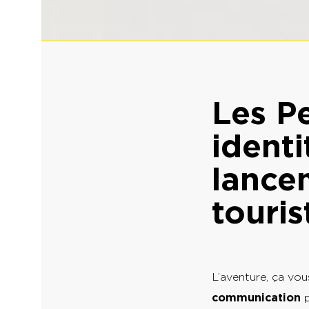
Les P
identi
lance
touri
L’aventure, ça vo
communication
p