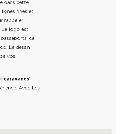
re dans cette
 lignes fines et
r rappeler
. Le logo est
 passeports, ce
rop. Le dessin
 de vos
ni-caravanes”
.
périence. Avec Les