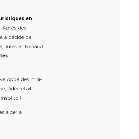
uristiques en
e. Après des
le a décidé de
e, Jules et Renaud
ites
éveloppé des mini-
, l’idée était
nsolite !
es aider à