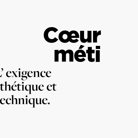
Cœur de
métier
’ exigence
thétique et
technique.