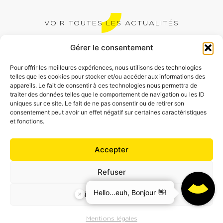
VOIR TOUTES LES ACTUALITÉS
Gérer le consentement
Pour offrir les meilleures expériences, nous utilisons des technologies
telles que les cookies pour stocker et/ou accéder aux informations des
appareils. Le fait de consentir à ces technologies nous permettra de
traiter des données telles que le comportement de navigation ou les ID
Vous avez un projet en tête
uniques sur ce site. Le fait de ne pas consentir ou de retirer son
consentement peut avoir un effet négatif sur certaines caractéristiques
Travaillons ensemble
et fonctions.
Hey, viens découvrir le mode sombre
Accepter
Refuser
Voir les préférences
Mentions légales