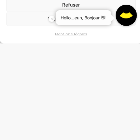
Refuser
Voir les préférences
Choisir le meilleur
Mentions légales
support print
pour vos
communications
Bien que le digital ne cesse d’évoluer,
les supports
print
ne sont pas laissés à l’abandon. Ils restent