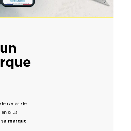
’un
arque
s de roues de
 en plus
 sa marque