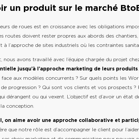
r un produit sur le marché Bto
eurs de roues est en croissance avec les obligations impo
s routes doivent rester propres aux abords des chantiers, 
t à l’approche de sites industriels où les contraintes sanita
, nous avons travaillé avec l’équipe chargée du projet chez
ntielle jusqu’à l’approche marketing de leurs produits
s face aux modèles concurrents ? Sur quels points les Wor
e progression ? Qui sont vos clients et vos prospects ? Po
ui dérangent ou qui vexent. L’objectif est d’avoir un état 
 la conception.
, on aime avoir une approche collaborative et partic
ère que notre rôle est d’accompagner le client pour l’aide
s, ses choix marketing et de communication pour pouvoir en