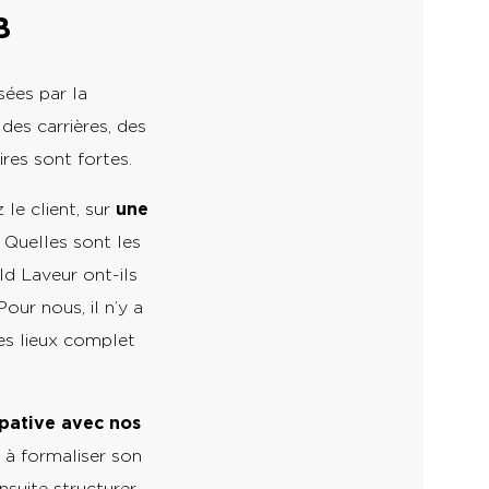
B
sées par la
des carrières, des
ires sont fortes.
 le client, sur
une
. Quelles sont les
ld Laveur ont-ils
ur nous, il n’y a
des lieux complet
ipative avec nos
r à formaliser son
suite structurer