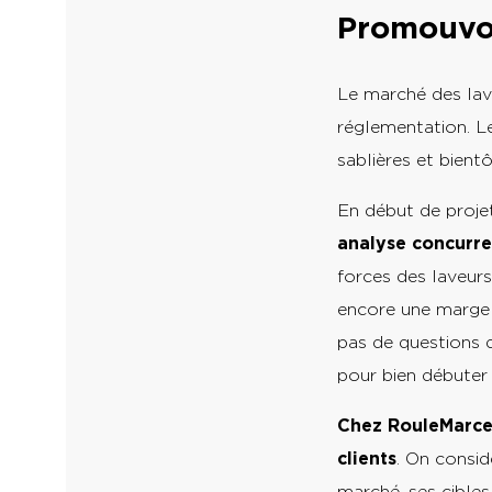
Promouvoi
Le marché des lav
réglementation. Le
sablières et bientô
En début de projet
analyse concurre
forces des laveur
encore une marge d
pas de questions q
pour bien débuter
Chez RouleMarcel
clients
. On consid
marché, ses cible