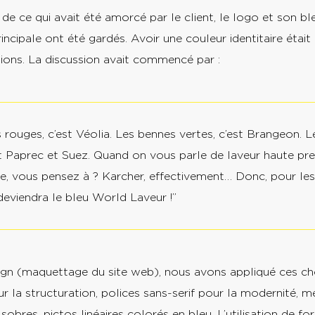
 de ce qui avait été amorcé par le client, le logo et son b
cipale ont été gardés. Avoir une couleur identitaire était 
ns. La discussion avait commencé par :
 rouges, c’est Véolia. Les bennes vertes, c’est Brangeon. 
st Paprec et Suez. Quand on vous parle de laveur haute pre
te, vous pensez à ? Karcher, effectivement… Donc, pour les
deviendra le bleu World Laveur !”
ign (maquettage du site web), nous avons appliqué ces choi
 la structuration, polices sans-serif pour la modernité, mé
 sobres, pictos linéaires colorés en bleu. L’utilisation de f