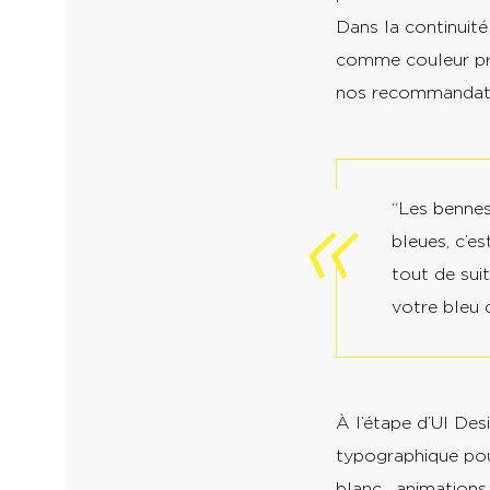
Dans la continuité
comme couleur prin
nos recommandatio
“Les bennes
bleues, c’e
tout de sui
votre bleu 
À l’étape d’UI Des
typographique pour
blanc , animations