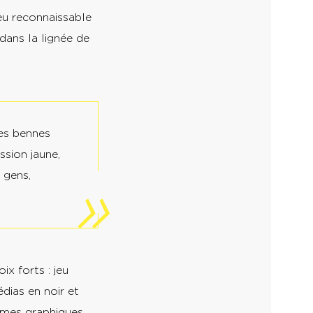
leu reconnaissable
dans la lignée de
Les bennes
ssion jaune,
 gens,
x forts : jeu
dias en noir et
ormes graphiques